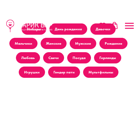
Наборы
День рождения
Девочки
Мальчики
Женские
Мужские
Рождение
Любовь
Свечи
Посуда
Гирлянды
Игрушки
Гендер пати
Мультфильмы