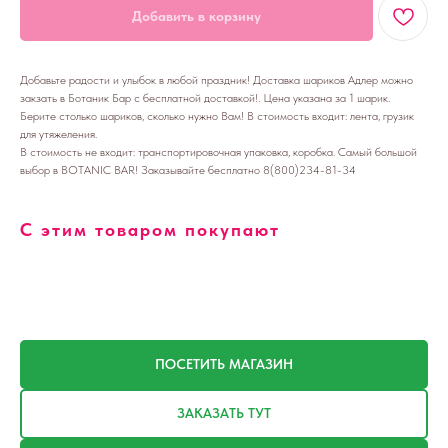
Добавить в корзину
Добавьте радости и улыбок в любой праздник! Доставка шариков Адлер можно
закзать в Ботаник Бар с бесплатной доставкой!. Цена указана за 1 шарик.
Берите столько шариков, сколько нужно Вам! В стоимость входит: лента, грузик
для утяжеления.
В стоимость не входит: транспортировочная упаковка, коробка. Самый большой
выбор в BOTANIC BAR! Заказывайте бесплатно 8(800)234-81-34
С этим товаром покупают
ПОСЕТИТЬ МАГАЗИН
ЗАКАЗАТЬ ТУТ