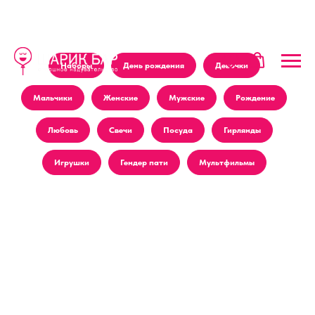
Наборы
День рождения
Девочки
Мальчики
Женские
Мужские
Рождение
Любовь
Свечи
Посуда
Гирлянды
Игрушки
Гендер пати
Мультфильмы