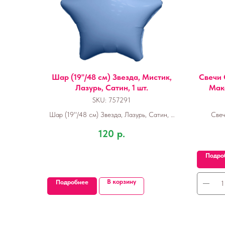
Шар (19''/48 см) Звезда, Мистик,
Свечи 
Лазурь, Сатин, 1 шт.
Мака
SKU:
757291
Шар (19''/48 см) Звезда, Лазурь, Сатин, 1
Свеч
шт.
Макару
120
р.
Подро
В корзину
Подробнее