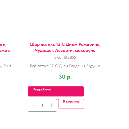
ги,
Шар латекс 12 С Днем Рождения,
ржат.
Чудище!, Ассорти, макарунс
SKU:
612855
, 9 шт.
Шар латекс 12 С Днем Рождения, Чудище!,
Ассорти, макарунс
30
р.
Подробнее
В корзину