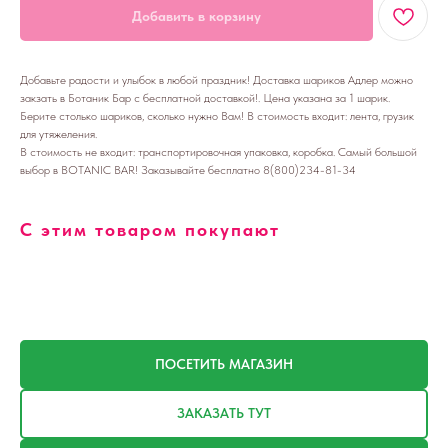
Добавить в корзину
Добавьте радости и улыбок в любой праздник! Доставка шариков Адлер можно
закзать в Ботаник Бар с бесплатной доставкой!. Цена указана за 1 шарик.
Берите столько шариков, сколько нужно Вам! В стоимость входит: лента, грузик
для утяжеления.
В стоимость не входит: транспортировочная упаковка, коробка. Самый большой
выбор в BOTANIC BAR! Заказывайте бесплатно 8(800)234-81-34
С этим товаром покупают
ПОСЕТИТЬ МАГАЗИН
ЗАКАЗАТЬ ТУТ