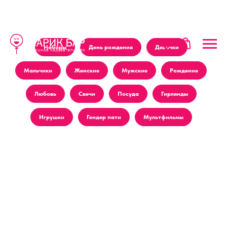
Наборы
День рождения
Девочки
Мальчики
Женские
Мужские
Рождение
Любовь
Свечи
Посуда
Гирлянды
Игрушки
Гендер пати
Мультфильмы