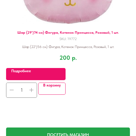
Шар (29''/74 см) Фигура, Котенок Принцесса, Розовый, 1 шт.
Ги
SKU:
19772
Шар (22''/56 см) Фигура, Котенок Принцесса, Розовый, 1 шт.
200
р.
Подробнее
В корзину
ПОСЕТИТЬ МАГАЗИН