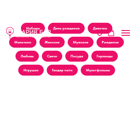
Наборы
День рождения
Девочки
Мальчики
Женские
Мужские
Рождение
Любовь
Свечи
Посуда
Гирлянды
Игрушки
Гендер пати
Мультфильмы