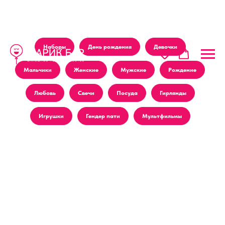
Наборы
День рождения
Девочки
Мальчики
Женские
Мужские
Рождение
Любовь
Свечи
Посуда
Гирлянды
Игрушки
Гендер пати
Мультфильмы