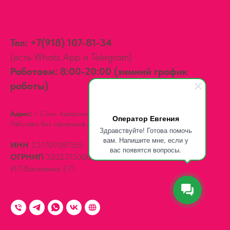
Контакты:
Тел:
+7(918) 107-81-34
(есть Whats App и Telegram)
Работаем: 8:00-20:00 (зимний график
работы)
Адрес:
г. Сочи, Адлерский район,
ул. Мира, д. 14
Оператор Евгения
Работаем без перерывов и выходных.
Здравствуйте! Готова помочь
вам. Напишите мне, если у
ИНН
231709387555
вас появятся вопросы.
ОГРНИП
320237500061539
ИП Василенко Е.П.