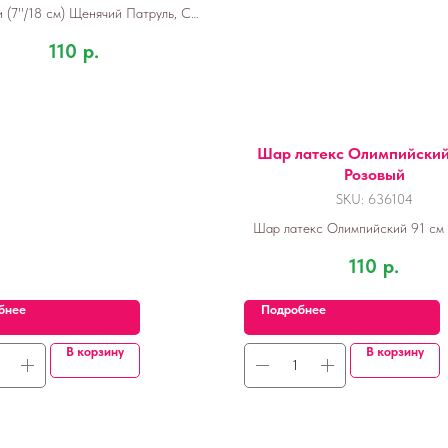
и (7''/18 см) Щенячий Патруль, С
ем Рождения!, Синий, 6 шт.
110
р.
Шар латекс Олимпийский
Розовый
SKU:
636104
Шар латекс Олимпийский 91 см
110
р.
бнее
Подробнее
В корзину
В корзину