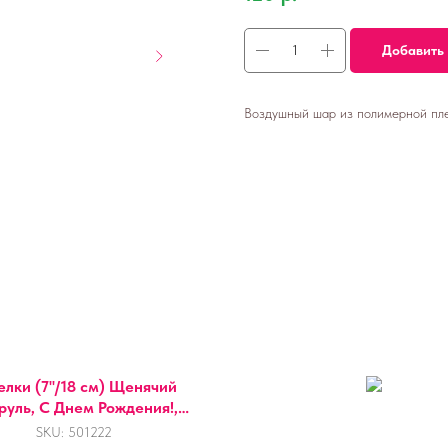
Добавить 
Воздушный шар из полимерной плен
елки (7''/18 см) Щенячий
руль, С Днем Рождения!,
Синий, 6 шт.
SKU:
501222