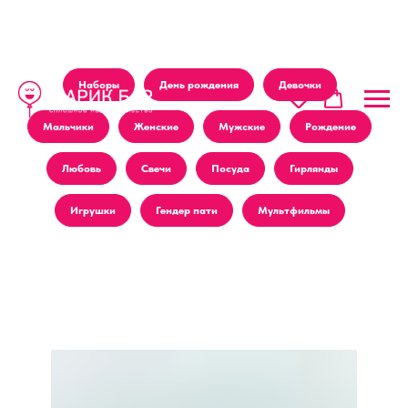
Наборы
День рождения
Девочки
Мальчики
Женские
Мужские
Рождение
Любовь
Свечи
Посуда
Гирлянды
Игрушки
Гендер пати
Мультфильмы