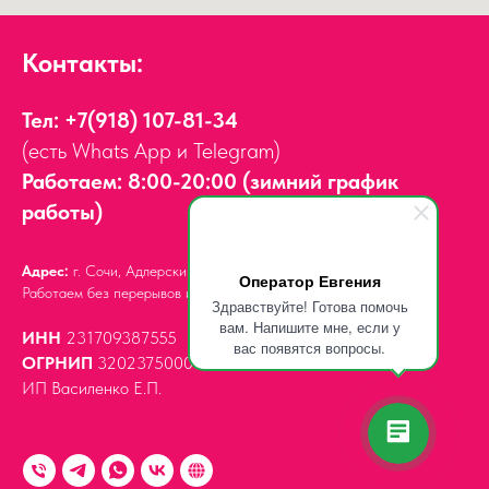
Контакты:
Тел:
+7(918) 107-81-34
(есть Whats App и Telegram)
Работаем: 8:00-20:00 (зимний график
работы)
Адрес:
г. Сочи, Адлерский район,
ул. Мира, д. 14
Оператор Евгения
Работаем без перерывов и выходных.
Здравствуйте! Готова помочь
вам. Напишите мне, если у
ИНН
231709387555
вас появятся вопросы.
ОГРНИП
320237500061539
ИП Василенко Е.П.