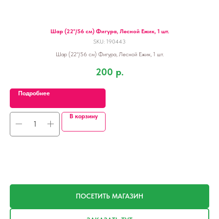
Шар (22''/56 см) Фигура, Лесной Ежик, 1 шт.
Де
SKU:
190443
Шар (22''/56 см) Фигура, Лесной Ежик, 1 шт.
200
р.
Подробнее
В корзину
ПОСЕТИТЬ МАГАЗИН