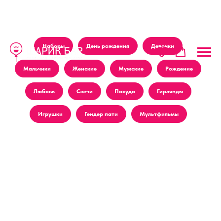
Наборы
День рождения
Девочки
Мальчики
Женские
Мужские
Рождение
Любовь
Свечи
Посуда
Гирлянды
Игрушки
Гендер пати
Мультфильмы