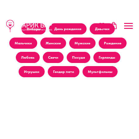
Наборы
День рождения
Девочки
Мальчики
Женские
Мужские
Рождение
Любовь
Свечи
Посуда
Гирлянды
Игрушки
Гендер пати
Мультфильмы