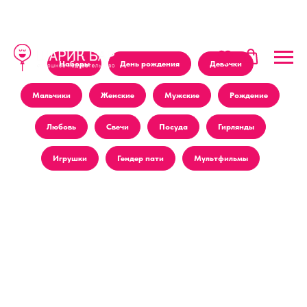
Наборы
День рождения
Девочки
Мальчики
Женские
Мужские
Рождение
Любовь
Свечи
Посуда
Гирлянды
Игрушки
Гендер пати
Мультфильмы