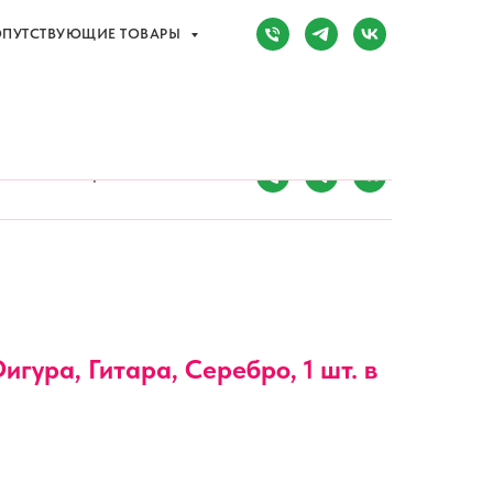
ПУТСТВУЮЩИЕ ТОВАРЫ
Сочи, Адлер,
ул. Мира, д. 14
) 107-81-34
Режим работы:
8:00-20:00
ПУТСТВУЮЩИЕ ТОВАРЫ
игура, Гитара, Серебро, 1 шт. в