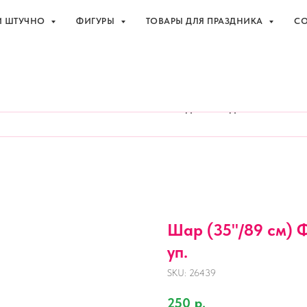
И ШТУЧНО
ФИГУРЫ
ТОВАРЫ ДЛЯ ПРАЗДНИКА
СО
праздника с доставкой в Адлере
+7 (918
И ШТУЧНО
ФИГУРЫ
ТОВАРЫ ДЛЯ ПРАЗДНИКА
СО
Шар (35''/89 см) Ф
уп.
SKU:
26439
250
р.