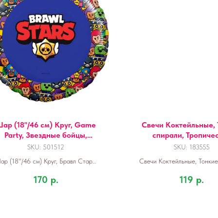
ар (18''/46 см) Круг, Game
Свечи Коктейльные, 
Party, Звездные бойцы,
спирали, Тропиче
изайн №3, Синий, 1 шт. в уп.
ассорти, 0,3*15 см, 1
SKU:
501512
SKU:
183555
держат.
ар (18''/46 см) Круг, Бравл Старс,
Свечи Коктейльные, Тонкие
ездные бойцы, дизайн №3, Синий,
Тропическое ассорти, 0,2*
170
р.
119
р.
1 шт. в упак.
шт.