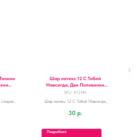
Тонкие
Шар латекс 12 С Тобой
ское
Навсегда, Две Половинки
2 шт. с
Счастья, Белый
SKU:
812146
 спирали,
Шар латекс 12 С Тобой Навсегда,
12 см, 12
Две Половинки Счастья, Белый
30
р.
Подробнее