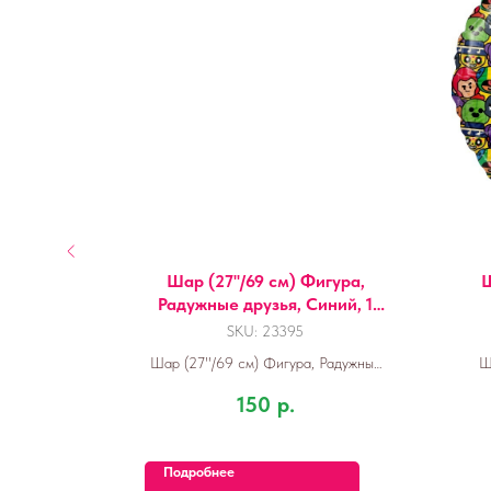
уг,
Шар (27''/69 см) Фигура,
Ш
лосы, 1
Радужные друзья, Синий, 1
шт.
д
SKU:
23395
аминго,
Шар (27''/69 см) Фигура, Радужные
Ш
.
друзья, Синий, 1 шт.
Зв
150
р.
Подробнее