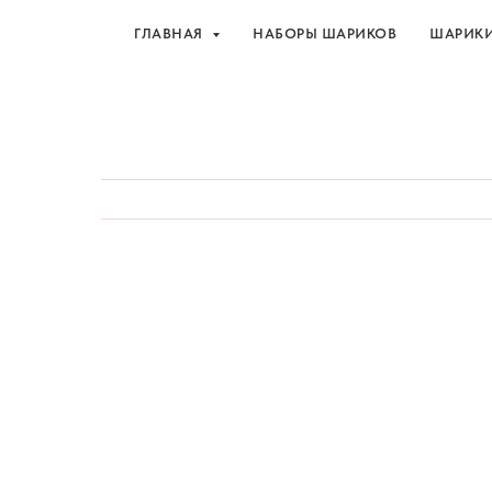
ГЛАВНАЯ
НАБОРЫ ШАРИКОВ
ШАРИК
Шарики и товары для 
ГЛАВНАЯ
НАБОРЫ ШАРИКОВ
ШАРИК