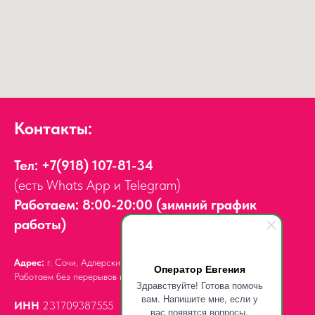
Контакты:
Тел:
+7(918) 107-81-34
(есть Whats App и Telegram)
Работаем: 8:00-20:00 (зимний график
работы)
Адрес:
г. Сочи, Адлерский район,
ул. Мира, д. 14
Оператор Евгения
Работаем без перерывов и выходных.
Здравствуйте! Готова помочь
вам. Напишите мне, если у
ИНН
231709387555
вас появятся вопросы.