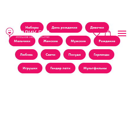
Наборы
День рождения
Девочки
Мальчики
Женские
Мужские
Рождение
Любовь
Свечи
Посуда
Гирлянды
Игрушки
Гендер пати
Мультфильмы