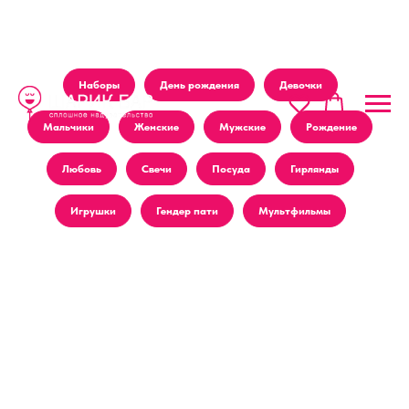
Наборы
День рождения
Девочки
Мальчики
Женские
Мужские
Рождение
Любовь
Свечи
Посуда
Гирлянды
Игрушки
Гендер пати
Мультфильмы