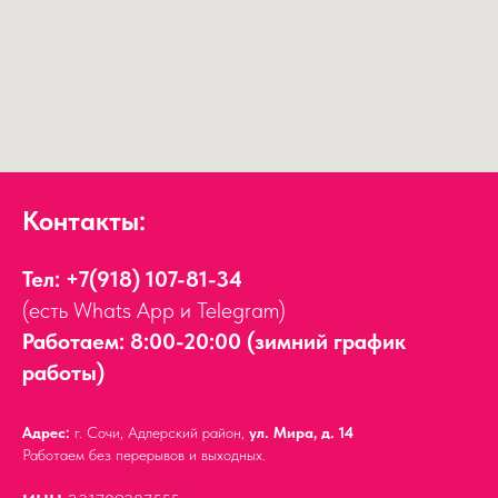
Контакты:
Тел:
+7(918) 107-81-34
(есть Whats App и Telegram)
Работаем: 8:00-20:00 (зимний график
работы)
Адрес:
г. Сочи, Адлерский район,
ул. Мира, д. 14
Работаем без перерывов и выходных.