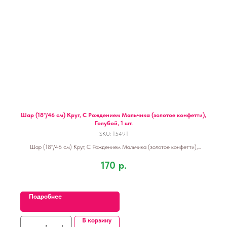
Шар (18''/46 см) Круг, С Рождением Мальчика (золотое конфетти),
Голубой, 1 шт.
SKU:
15491
Шар (18''/46 см) Круг, С Рождением Мальчика (золотое конфетти),
Голубой, 1 шт.
170
р.
Подробнее
В корзину