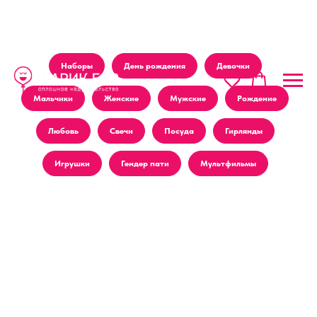
Наборы
День рождения
Девочки
Мальчики
Женские
Мужские
Рождение
Любовь
Свечи
Посуда
Гирлянды
Игрушки
Гендер пати
Мультфильмы