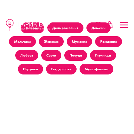
Наборы
День рождения
Девочки
Мальчики
Женские
Мужские
Рождение
Любовь
Свечи
Посуда
Гирлянды
Игрушки
Гендер пати
Мультфильмы