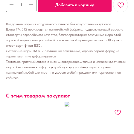
Добавить в корзину
Воздушные шары из натурального латекса без искусственных добавок.
Шары ТМ 512 производятся на китайской фабрике, поддерживающей высокие
стандарты европейского качества, благодаря которым воздушные шары этой
торговой марки стали достойной альтернативой премиум-сегмента. Фабрика
имеет сертификат BSCI.
Латексные шары ТМ 512 плотные, но эластичные, хорошо держат форму, не
теряют цвет и не деформируются.
Тактильно приятный латекс с низким содержанием талька и мягкими хвостиками
шара обеспечивает комфортную работу аэродизайнера при создании
композиций любой сложности, и украсит любой праздник или торжественное
событие.
С этим товаром покупают