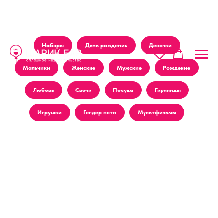
Наборы
День рождения
Девочки
Мальчики
Женские
Мужские
Рождение
Любовь
Свечи
Посуда
Гирлянды
Игрушки
Гендер пати
Мультфильмы