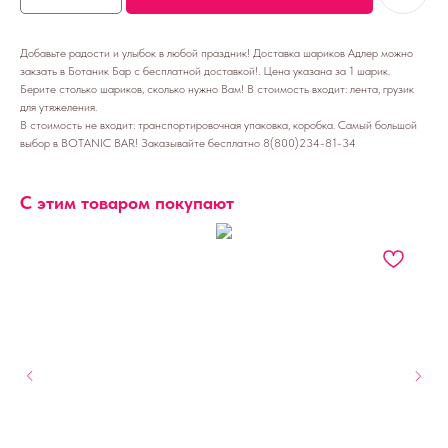
Добавьте радости и улыбок в любой праздник! Доставка шариков Адлер можно
закзать в Ботаник Бар с бесплатной доставкой!. Цена указана за 1 шарик.
Берите столько шариков, сколько нужно Вам! В стоимость входит: лента, грузик
для утяжеления.
В стоимость не входит: транспортировочная упаковка, коробка. Самый большой
выбор в BOTANIC BAR! Заказывайте бесплатно 8(800)234-81-34
С этим товаром покупают