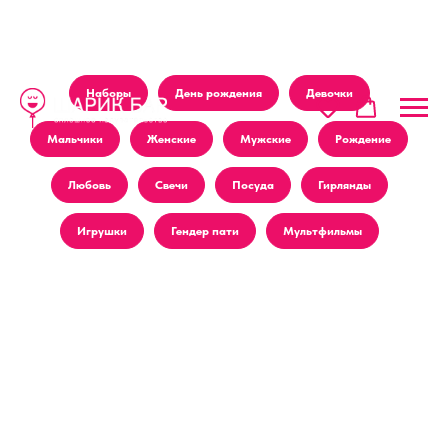
Наборы
День рождения
Девочки
Мальчики
Женские
Мужские
Рождение
Любовь
Свечи
Посуда
Гирлянды
Игрушки
Гендер пати
Мультфильмы