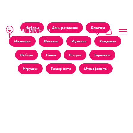
Наборы
День рождения
Девочки
Мальчики
Женские
Мужские
Рождение
Любовь
Свечи
Посуда
Гирлянды
Игрушки
Гендер пати
Мультфильмы