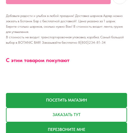
Добавьте радости и улыбок в любой праздник! Доставка шариков Адлер можно
закзать в Ботаник Бар с бесплатной доставкой!. Цена указана за 1 шарик.
Берите столько шариков, сколько нужно Вам! В стоимость входит: лента, грузик
для утяжеления.
В стоимость не входит: транспортировочная упаковка, коробка. Самый большой
выбор в BOTANIC BAR! Заказывайте бесплатно 8(800)234-81-34
С этим товаром покупают
ПОСЕТИТЬ МАГАЗИН
ЗАКАЗАТЬ ТУТ
ПЕРЕЗВОНИТЕ МНЕ