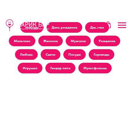
Наборы
День рождения
Девочки
Мальчики
Женские
Мужские
Рождение
Любовь
Свечи
Посуда
Гирлянды
Игрушки
Гендер пати
Мультфильмы