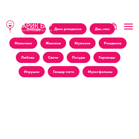
Наборы
День рождения
Девочки
Мальчики
Женские
Мужские
Рождение
Любовь
Свечи
Посуда
Гирлянды
Игрушки
Гендер пати
Мультфильмы