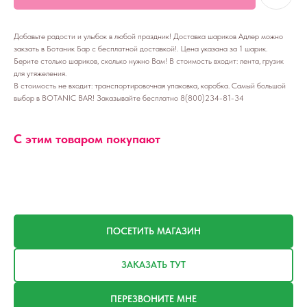
Добавьте радости и улыбок в любой праздник! Доставка шариков Адлер можно
закзать в Ботаник Бар с бесплатной доставкой!. Цена указана за 1 шарик.
Берите столько шариков, сколько нужно Вам! В стоимость входит: лента, грузик
для утяжеления.
В стоимость не входит: транспортировочная упаковка, коробка. Самый большой
выбор в BOTANIC BAR! Заказывайте бесплатно 8(800)234-81-34
С этим товаром покупают
ПОСЕТИТЬ МАГАЗИН
ЗАКАЗАТЬ ТУТ
ПЕРЕЗВОНИТЕ МНЕ