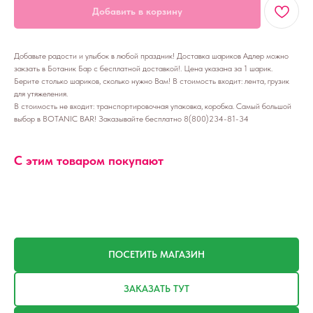
Добавить в корзину
Добавьте радости и улыбок в любой праздник! Доставка шариков Адлер можно
закзать в Ботаник Бар с бесплатной доставкой!. Цена указана за 1 шарик.
Берите столько шариков, сколько нужно Вам! В стоимость входит: лента, грузик
для утяжеления.
В стоимость не входит: транспортировочная упаковка, коробка. Самый большой
выбор в BOTANIC BAR! Заказывайте бесплатно 8(800)234-81-34
С этим товаром покупают
ПОСЕТИТЬ МАГАЗИН
ЗАКАЗАТЬ ТУТ