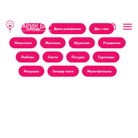
Наборы
День рождения
Девочки
Мальчики
Женские
Мужские
Рождение
Любовь
Свечи
Посуда
Гирлянды
Игрушки
Гендер пати
Мультфильмы