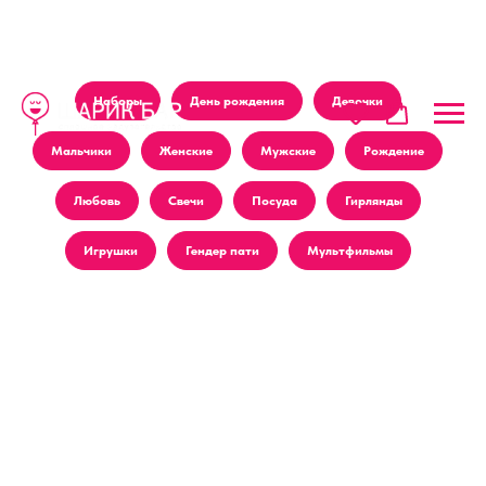
Наборы
День рождения
Девочки
Мальчики
Женские
Мужские
Рождение
Любовь
Свечи
Посуда
Гирлянды
Игрушки
Гендер пати
Мультфильмы