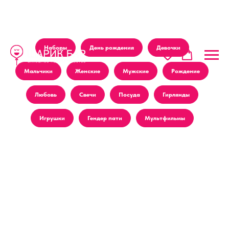
Наборы
День рождения
Девочки
Мальчики
Женские
Мужские
Рождение
Любовь
Свечи
Посуда
Гирлянды
Игрушки
Гендер пати
Мультфильмы