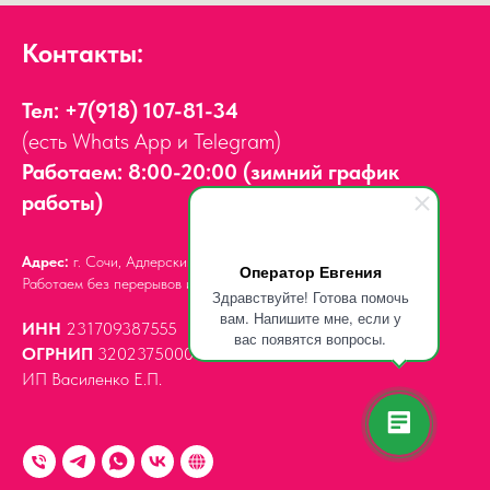
Контакты:
Тел:
+7(918) 107-81-34
(есть Whats App и Telegram)
Работаем: 8:00-20:00 (зимний график
работы)
Адрес:
г. Сочи, Адлерский район,
ул. Мира, д. 14
Оператор Евгения
Работаем без перерывов и выходных.
Здравствуйте! Готова помочь
вам. Напишите мне, если у
ИНН
231709387555
вас появятся вопросы.
ОГРНИП
320237500061539
ИП Василенко Е.П.