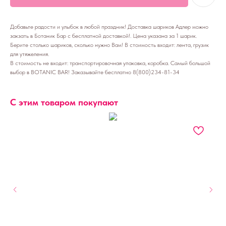
Добавьте радости и улыбок в любой праздник! Доставка шариков Адлер можно
закзать в Ботаник Бар с бесплатной доставкой!. Цена указана за 1 шарик.
Берите столько шариков, сколько нужно Вам! В стоимость входит: лента, грузик
для утяжеления.
В стоимость не входит: транспортировочная упаковка, коробка. Самый большой
выбор в BOTANIC BAR! Заказывайте бесплатно 8(800)234-81-34
С этим товаром покупают