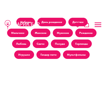
Наборы
День рождения
Девочки
Мальчики
Женские
Мужские
Рождение
Любовь
Свечи
Посуда
Гирлянды
Игрушки
Гендер пати
Мультфильмы