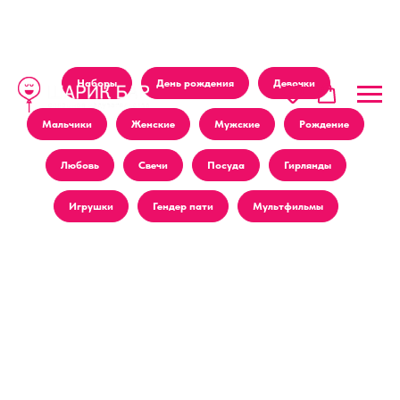
Наборы
День рождения
Девочки
Мальчики
Женские
Мужские
Рождение
Любовь
Свечи
Посуда
Гирлянды
Игрушки
Гендер пати
Мультфильмы