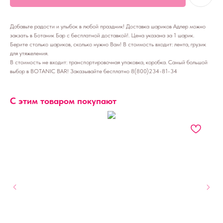
Добавьте радости и улыбок в любой праздник! Доставка шариков Адлер можно
закзать в Ботаник Бар с бесплатной доставкой!. Цена указана за 1 шарик.
Берите столько шариков, сколько нужно Вам! В стоимость входит: лента, грузик
для утяжеления.
В стоимость не входит: транспортировочная упаковка, коробка. Самый большой
выбор в BOTANIC BAR! Заказывайте бесплатно 8(800)234-81-34
С этим товаром покупают