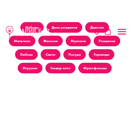
Наборы
День рождения
Девочки
Мальчики
Женские
Мужские
Рождение
Любовь
Свечи
Посуда
Гирлянды
Игрушки
Гендер пати
Мультфильмы