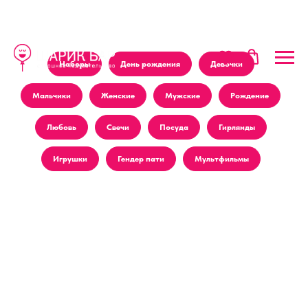
Наборы
День рождения
Девочки
Мальчики
Женские
Мужские
Рождение
Любовь
Свечи
Посуда
Гирлянды
Игрушки
Гендер пати
Мультфильмы