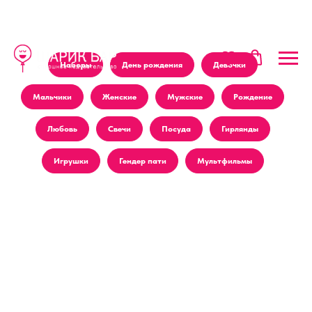
Наборы
День рождения
Девочки
Мальчики
Женские
Мужские
Рождение
Любовь
Свечи
Посуда
Гирлянды
Игрушки
Гендер пати
Мультфильмы