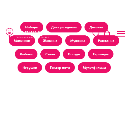
Наборы
День рождения
Девочки
Мальчики
Женские
Мужские
Рождение
Любовь
Свечи
Посуда
Гирлянды
Игрушки
Гендер пати
Мультфильмы