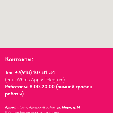
Контакты:
Тел:
+7(918) 107-81-34
(есть Whats App и Telegram)
Работаем: 8:00-20:00 (зимний график
работы)
Адрес:
г. Сочи, Адлерский район,
ул. Мира, д. 14
Работаем без перерывов и выходных.