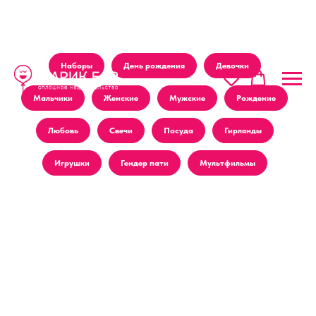
Наборы
День рождения
Девочки
Мальчики
Женские
Мужские
Рождение
Любовь
Свечи
Посуда
Гирлянды
Игрушки
Гендер пати
Мультфильмы