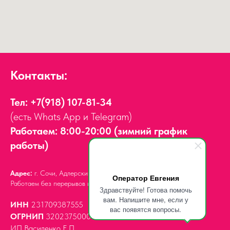
Контакты:
Тел:
+7(918) 107-81-34
(есть Whats App и Telegram)
Работаем: 8:00-20:00 (зимний график
работы)
Адрес:
г. Сочи, Адлерский район,
ул. Мира, д. 14
Оператор Евгения
Работаем без перерывов и выходных.
Здравствуйте! Готова помочь
вам. Напишите мне, если у
ИНН
231709387555
вас появятся вопросы.
ОГРНИП
320237500061539
ИП Василенко Е.П.