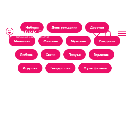
Наборы
День рождения
Девочки
Мальчики
Женские
Мужские
Рождение
Любовь
Свечи
Посуда
Гирлянды
Игрушки
Гендер пати
Мультфильмы