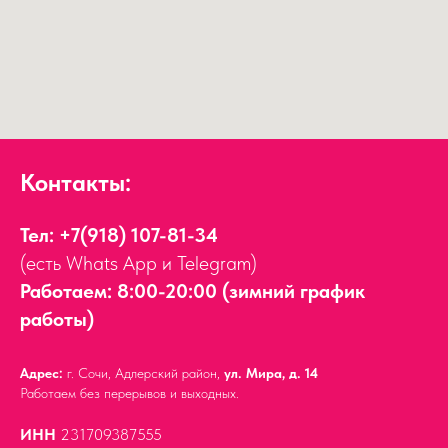
Контакты:
Тел:
+7(918) 107-81-34
(есть Whats App и Telegram)
Работаем: 8:00-20:00 (зимний график
работы)
Адрес:
г. Сочи, Адлерский район,
ул. Мира, д. 14
Работаем без перерывов и выходных.
ИНН
231709387555