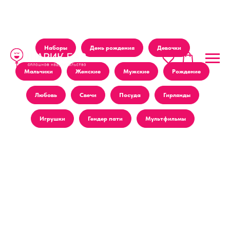
Наборы
День рождения
Девочки
Мальчики
Женские
Мужские
Рождение
Любовь
Свечи
Посуда
Гирлянды
Игрушки
Гендер пати
Мультфильмы