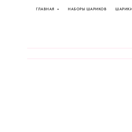
ГЛАВНАЯ
НАБОРЫ ШАРИКОВ
ШАРИК
Шарики и товары для 
ГЛАВНАЯ
НАБОРЫ ШАРИКОВ
ШАРИК