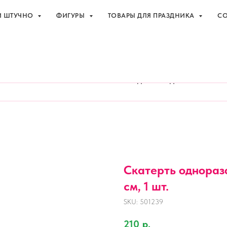
И ШТУЧНО
ФИГУРЫ
ТОВАРЫ ДЛЯ ПРАЗДНИКА
СО
праздника с доставкой в Адлере
+7 (918
И ШТУЧНО
ФИГУРЫ
ТОВАРЫ ДЛЯ ПРАЗДНИКА
СО
Скатерть однораз
см, 1 шт.
SKU:
501239
210
р.