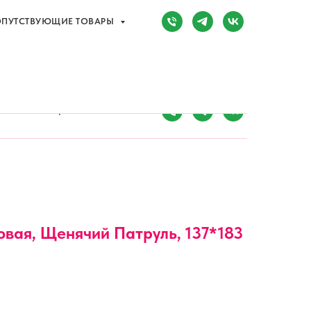
ПУТСТВУЮЩИЕ ТОВАРЫ
Сочи, Адлер,
ул. Мира, д. 14
) 107-81-34
Режим работы:
8:00-20:00
ПУТСТВУЮЩИЕ ТОВАРЫ
овая, Щенячий Патруль, 137*183