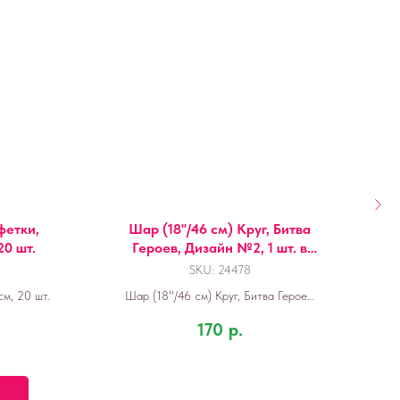
фетки,
Шар (18''/46 см) Круг, Битва
Ш
20 шт.
Героев, Дизайн №2, 1 шт. в
уп.
SKU:
24478
м, 20 шт.
Шар (18''/46 см) Круг, Битва Героев,
Дизайн №2, 1 шт. в уп.
170
р.