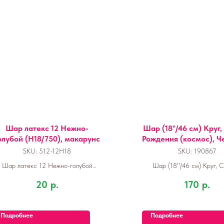
Шар латекс 12 Нежно-
Шар (18''/46 см) Круг
олубой (H18/750), макарунс
Рождения (космос), Ч
шт.
SKU:
512-12H18
SKU:
190867
Шар латекс 12 Нежно-голубой
Шар (18''/46 см) Круг, 
(H18/750), макарунс
Рождения (космос), Черны
20
р.
170
р.
Подробнее
Подробнее