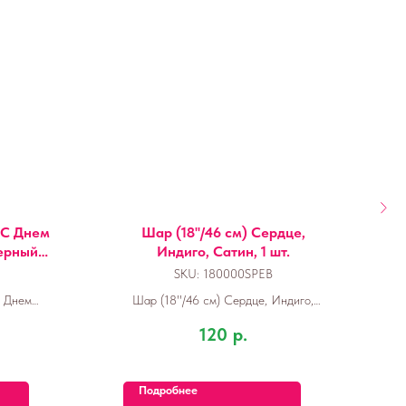
, С Днем
Шар (18''/46 см) Сердце,
ерный, 1
Индиго, Сатин, 1 шт.
М
SKU:
180000SPEB
С Днем
Шар (18''/46 см) Сердце, Индиго,
й, 1 шт.
Сатин, 1 шт.
е
120
р.
Подробнее