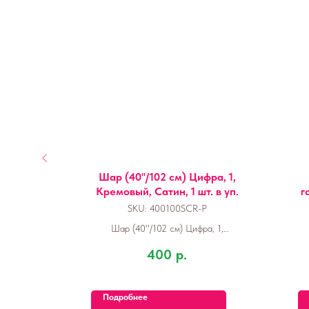
ания с
Шар (40''/102 см) Цифра, 1,
й
Кремовый, Сатин, 1 шт. в уп.
г
SKU:
400100SCR-P
ия с
Шар (40''/102 см) Цифра, 1,
Кремовый, Сатин, 1 шт. в уп.
400
р.
Подробнее