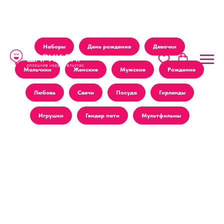
Наборы
День рождения
Девочки
Мальчики
Женские
Мужские
Рождение
Любовь
Свечи
Посуда
Гирлянды
Игрушки
Гендер пати
Мультфильмы