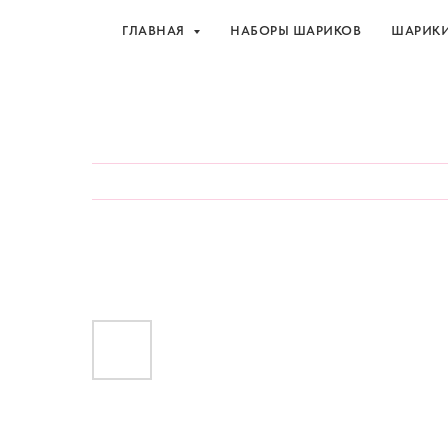
ГЛАВНАЯ
НАБОРЫ ШАРИКОВ
ШАРИК
Шарики и товары для 
ГЛАВНАЯ
НАБОРЫ ШАРИКОВ
ШАРИК