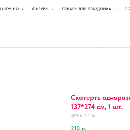
И ШТУЧНО
ФИГУРЫ
ТОВАРЫ ДЛЯ ПРАЗДНИКА
СО
праздника с доставкой в Адлере
+7 (918
И ШТУЧНО
ФИГУРЫ
ТОВАРЫ ДЛЯ ПРАЗДНИКА
СО
Скатерть однораз
137*274 см, 1 шт.
SKU:
6012136
210
р.