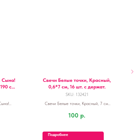
 Сына!
Свечи Белые точки, Красный,
 190 см,
0,6*7 см, 16 шт. с держат.
SKU:
132421
Сына!
Свечи Белые точки, Красный, 7 см,
Г
см, 1 шт.
16 шт.
100
р.
Подробнее