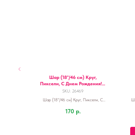
дное
Шар (18''/46 см) Круг,
ения!,
Пиксели, С Днем Рождения!, 1
шт. в уп.
SKU:
26469
ердце, С
Шар (18''/46 см) Круг, Пиксели, С
Ша
рти
Днем Рождения!, 1 шт. в уп.
Ч
170
р.