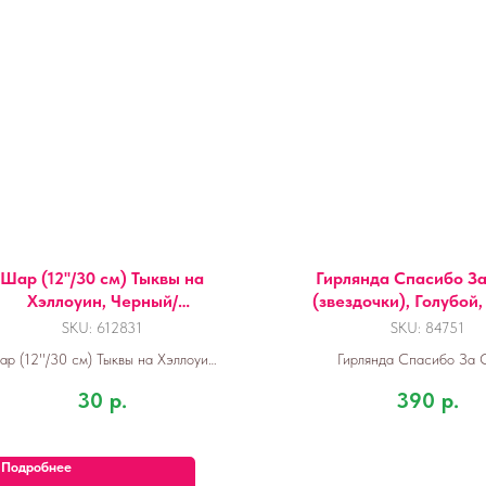
Шар (12''/30 см) Тыквы на
Гирлянда Спасибо За
Хэллоуин, Черный/
(звездочки), Голубой,
Оранжевый, пастель, 2 ст,
1 шт.
SKU:
612831
SKU:
84751
р (12''/30 см) Тыквы на Хэллоуин,
Гирлянда Спасибо За 
ерный/Оранжевый, пастель, 2 ст,
(звездочки), Голубой, 190 
30
р.
390
р.
25 шт.
Подробнее