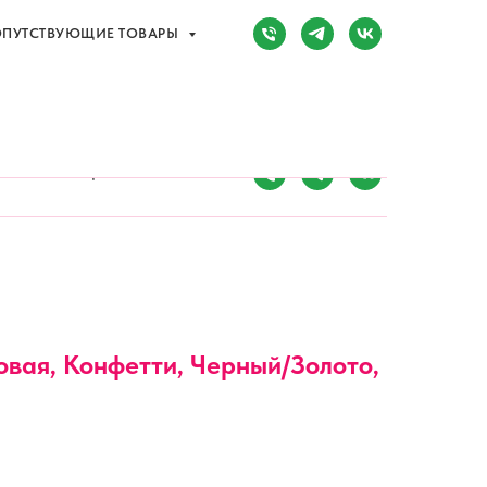
ПУТСТВУЮЩИЕ ТОВАРЫ
Сочи, Адлер,
ул. Мира, д. 14
) 107-81-34
Режим работы:
8:00-20:00
ПУТСТВУЮЩИЕ ТОВАРЫ
овая, Конфетти, Черный/Золото,