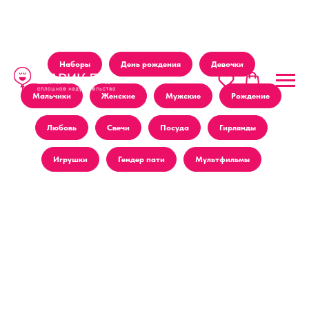
Наборы
День рождения
Девочки
Мальчики
Женские
Мужские
Рождение
Любовь
Свечи
Посуда
Гирлянды
Игрушки
Гендер пати
Мультфильмы