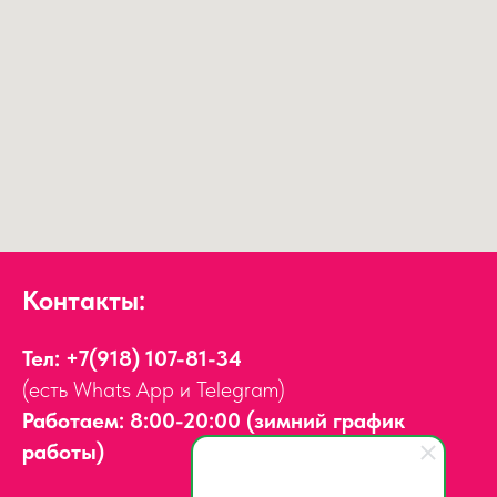
Контакты:
Тел:
+7(918) 107-81-34
(есть Whats App и Telegram)
Работаем: 8:00-20:00 (зимний график
работы)