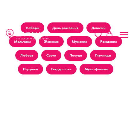
Наборы
День рождения
Девочки
Мальчики
Женские
Мужские
Рождение
Любовь
Свечи
Посуда
Гирлянды
Игрушки
Гендер пати
Мультфильмы