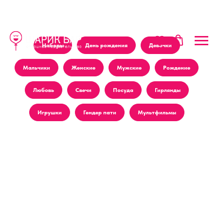
Наборы
День рождения
Девочки
Мальчики
Женские
Мужские
Рождение
Любовь
Свечи
Посуда
Гирлянды
Игрушки
Гендер пати
Мультфильмы