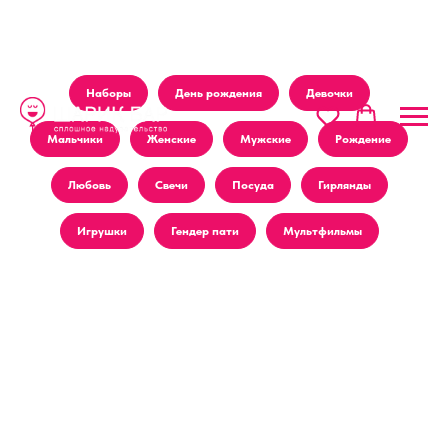
Наборы
День рождения
Девочки
Мальчики
Женские
Мужские
Рождение
Любовь
Свечи
Посуда
Гирлянды
Игрушки
Гендер пати
Мультфильмы