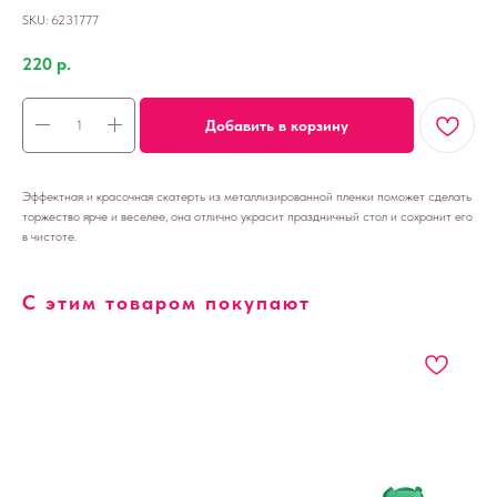
SKU:
6231777
220
р.
Добавить в корзину
Эффектная и красочная скатерть из металлизированной пленки поможет сделать
торжество ярче и веселее, она отлично украсит праздничный стол и сохранит его
в чистоте.
С этим товаром покупают