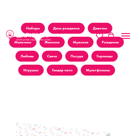
Наборы
День рождения
Девочки
Мальчики
Женские
Мужские
Рождение
Любовь
Свечи
Посуда
Гирлянды
Игрушки
Гендер пати
Мультфильмы