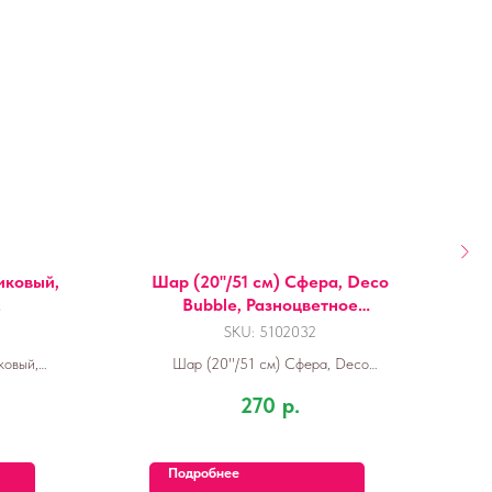
иковый,
Шар (20''/51 см) Сфера, Deco
.
Bubble, Разноцветное
конфетти, Прозрачный,
SKU:
5102032
Кристалл, 1 шт. в уп.
ковый,
Шар (20''/51 см) Сфера, Deco
Ш
Bubble, Разноцветное конфетти,
270
р.
Прозрачный, Кристалл, 1 шт. в уп.
Подробнее