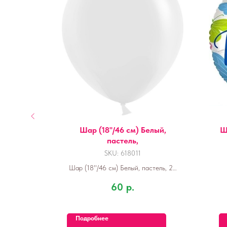
 Зайка,
шт.
Шар (18''/46 см) Белый,
Ш
пастель,
SKU:
618011
Шар (18''/46 см) Белый, пастель, 25
шт.
60
р.
Подробнее