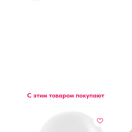
С этим товаром покупают
чка),
ками, 1