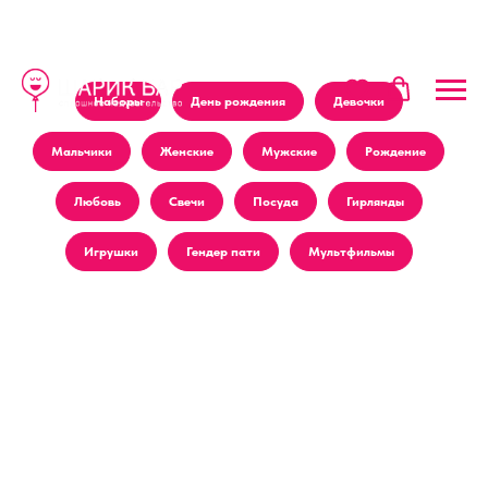
Наборы
День рождения
Девочки
Мальчики
Женские
Мужские
Рождение
Любовь
Свечи
Посуда
Гирлянды
Игрушки
Гендер пати
Мультфильмы