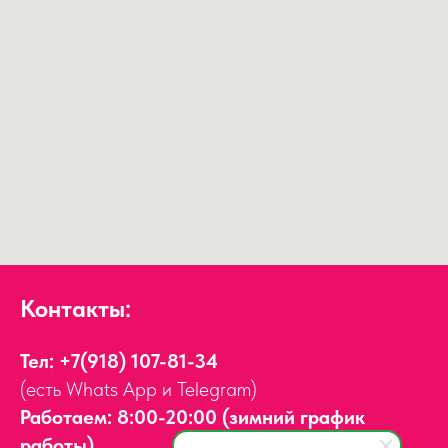
Контакты:
Тел:
+7(918) 107-81-34
(есть Whats App и Telegram)
Работаем: 8:00-20:00 (зимний график
работы)