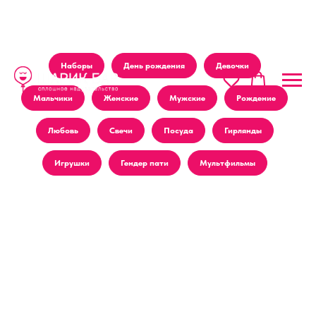
Наборы
День рождения
Девочки
Мальчики
Женские
Мужские
Рождение
Любовь
Свечи
Посуда
Гирлянды
Игрушки
Гендер пати
Мультфильмы