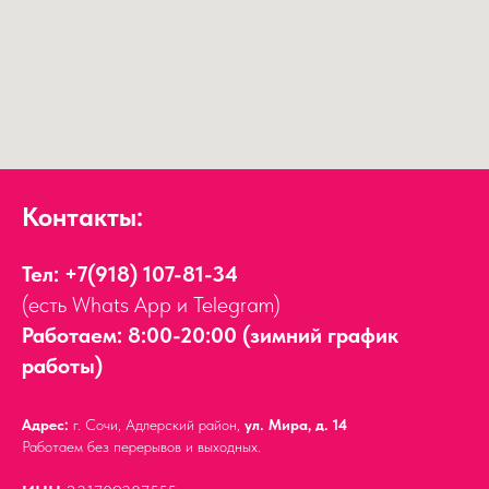
Контакты:
Тел:
+7(918) 107-81-34
(есть Whats App и Telegram)
Работаем: 8:00-20:00 (зимний график
работы)
Адрес:
г. Сочи, Адлерский район,
ул. Мира, д. 14
Работаем без перерывов и выходных.