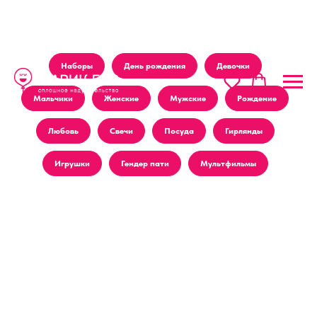
Наборы
День рождения
Девочки
Мальчики
Женские
Мужские
Рождение
Любовь
Свечи
Посуда
Гирлянды
Игрушки
Гендер пати
Мультфильмы