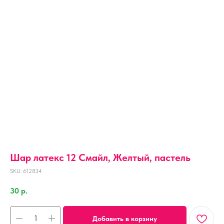
Шар латекс 12 Смайл, Желтый, пастель
SKU:
612834
30
р.
Добавить в корзину