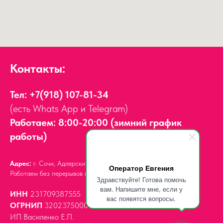
Контакты:
Тел:
+7(918) 107-81-34
(есть Whats App и Telegram)
Работаем: 8:00-20:00 (зимний график
работы)
Адрес:
г. Сочи, Адлерский район,
ул. Мира, д. 14
Оператор Евгения
Работаем без перерывов и выходных.
Здравствуйте! Готова помочь
вам. Напишите мне, если у
ИНН
231709387555
вас появятся вопросы.
ОГРНИП
320237500061539
ИП Василенко Е.П.