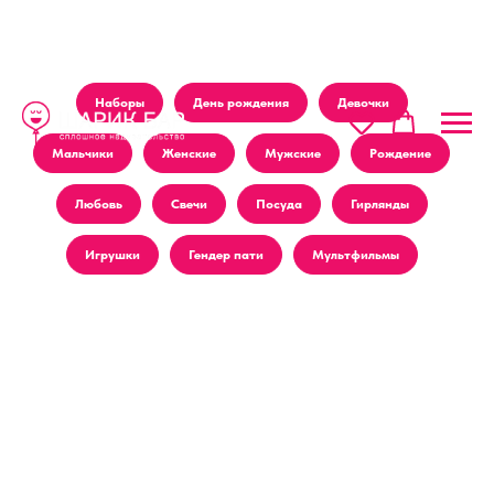
Наборы
День рождения
Девочки
Мальчики
Женские
Мужские
Рождение
Любовь
Свечи
Посуда
Гирлянды
Игрушки
Гендер пати
Мультфильмы