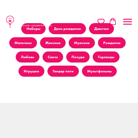
Наборы
День рождения
Девочки
Мальчики
Женские
Мужские
Рождение
Любовь
Свечи
Посуда
Гирлянды
Игрушки
Гендер пати
Мультфильмы