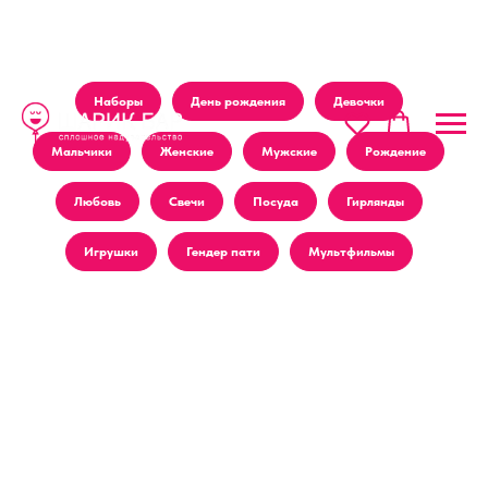
Наборы
День рождения
Девочки
Мальчики
Женские
Мужские
Рождение
Любовь
Свечи
Посуда
Гирлянды
Игрушки
Гендер пати
Мультфильмы