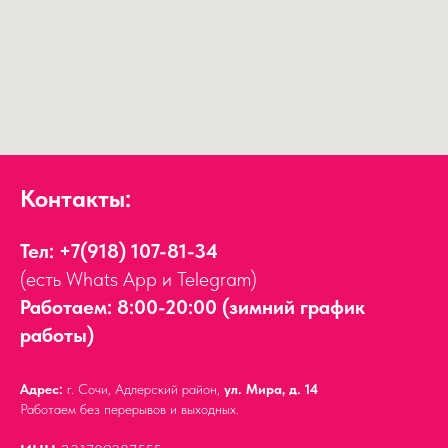
Контакты:
Тел:
+7(918) 107-81-34
(есть Whats App и Telegram)
Работаем: 8:00-20:00 (зимний график
работы)
Адрес:
г. Сочи, Адлерский район,
ул. Мира, д. 14
Работаем без перерывов и выходных.