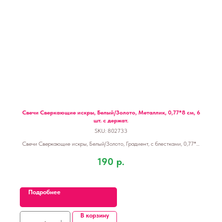
Свечи Сверкающие искры, Белый/Золото, Металлик, 0,77*8 см, 6
шт. с держат.
SKU:
802733
Свечи Сверкающие искры, Белый/Золото, Градиент, с блестками, 0,77*8
см, 6 шт. с держат.
190
р.
Подробнее
В корзину